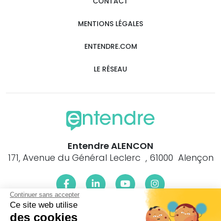
CONTACT
MENTIONS LÉGALES
ENTENDRE.COM
LE RÉSEAU
Entendre ALENCON
171, Avenue du Général Leclerc , 61000 Alençon
Continuer sans accepter
Ce site web utilise
Le centre Entendre ALENCON (61000) est proche de :
des cookies