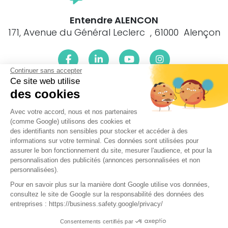
Entendre ALENCON
171, Avenue du Général Leclerc , 61000 Alençon
Continuer sans accepter
Ce site web utilise
Le centre Entendre ALENCON (61000) est proche de :
des cookies
61000 Alençon, 61250 Colombiers, 61250 Condé s/Sarthe,
Avec votre accord, nous et nos partenaires
61250 Cuissai, 61250 Damigny, 61420 Gandelain, 61250
(comme Google) utilisons des cookies et
Héloup, 61420 La Ferrière-Bochard, 61420 La Roche-Mabile,
des identifiants non sensibles pour stocker et accéder à des
61320 Lalacelle, 61250 Lonrai, 61250 Mieuxcé, 61250 Pacé,
informations sur votre terminal. Ces données sont utilisées pour
61250 St-Céneri-le-Gérei, 61420 St-Denis s/Sarthon, 61000
assurer le bon fonctionnement du site, mesurer l'audience, et pour la
St-Germain-du-Corbéis, 61250 St-Nicolas-des-Bois, 61000
personnalisation des publicités (annonces personnalisées et non
Cerisé, 61250 Forges, 61250 Larré, 61250 Radon, 61250
personnalisées).
Semallé, 61250 Valframbert, 61250 Vingt-Hanaps, 61320 Ciral,
Pour en savoir plus sur la manière dont Google utilise vos données,
61420 Fontenai-les-Louvets, 61420 Livaie, 61320 Longuenoë,
consultez le site de Google sur la responsabilité des données des
61320 Rouperroux, 61320 St-Didier s/s Ecouves
entreprises : https://business.safety.google/privacy/
Réalisé par Web Enseignes
- Copyright 2026 Entendre
Consentements certifiés par