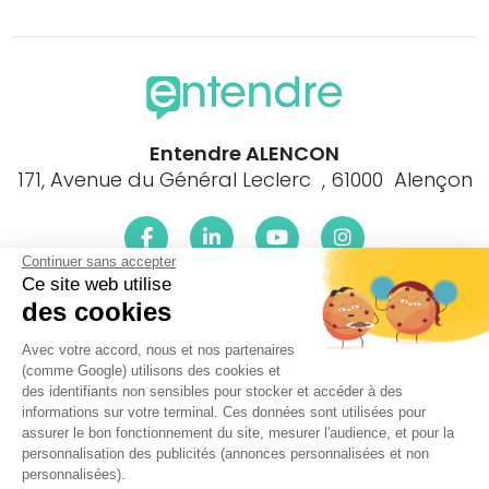
Entendre ALENCON
171, Avenue du Général Leclerc , 61000 Alençon
Continuer sans accepter
Ce site web utilise
Le centre Entendre ALENCON (61000) est proche de :
des cookies
61000 Alençon, 61250 Colombiers, 61250 Condé s/Sarthe,
Avec votre accord, nous et nos partenaires
61250 Cuissai, 61250 Damigny, 61420 Gandelain, 61250
(comme Google) utilisons des cookies et
Héloup, 61420 La Ferrière-Bochard, 61420 La Roche-Mabile,
des identifiants non sensibles pour stocker et accéder à des
61320 Lalacelle, 61250 Lonrai, 61250 Mieuxcé, 61250 Pacé,
informations sur votre terminal. Ces données sont utilisées pour
61250 St-Céneri-le-Gérei, 61420 St-Denis s/Sarthon, 61000
assurer le bon fonctionnement du site, mesurer l'audience, et pour la
St-Germain-du-Corbéis, 61250 St-Nicolas-des-Bois, 61000
personnalisation des publicités (annonces personnalisées et non
Cerisé, 61250 Forges, 61250 Larré, 61250 Radon, 61250
personnalisées).